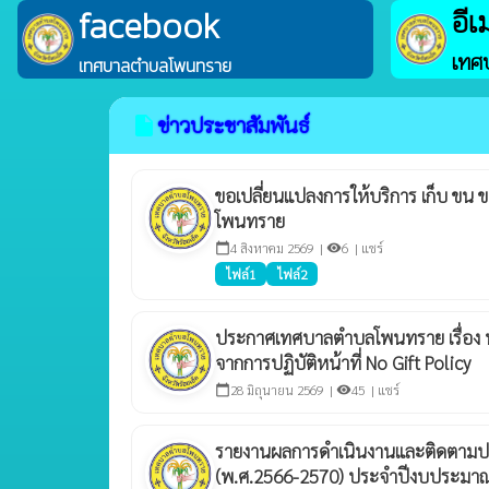
อีเ
facebook
เทศ
เทศบาลตำบลโพนทราย
ข่าวประชาสัมพันธ์
insert_drive_file
ขอเปลี่ยนแปลงการให้บริการ เก็บ ข
โพนทราย
4 สิงหาคม 2569 |
6 |
แชร์
calendar_today
visibility
ไฟล์1
ไฟล์2
ประกาศเทศบาลตำบลโพนทราย เรื่อง 
จากการปฏิบัติหน้าที่ No Gift Policy
28 มิถุนายน 2569 |
45 |
แชร์
calendar_today
visibility
รายงานผลการดำเนินงานและติดตามปร
(พ.ศ.2566-2570) ประจำปีงบประมาณ 