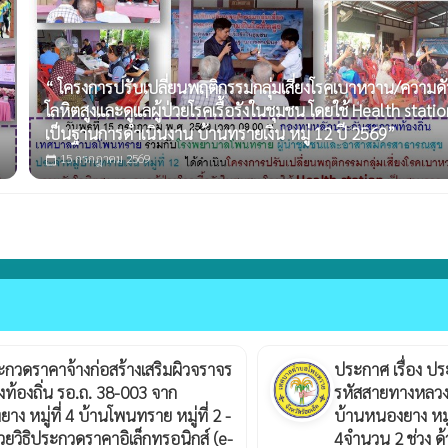
“ โครงการปรับเปลี่ยนพฤติกรรมกลุ่มเสี่ยงโรคเบาหวาน/ความด
โลหิตสูงและดูแลผู้ป่วยโรคเรื้อรังในชุมชน โดยใช้ Health stati
เป็นฐานการดำเนินงาน บ้านทรายเงิน หมู่ 12 ปี 2569”
15 กรกฎาคม 2569
calendar_today
ะกวดราคาจ้างก่อสร้างเสริมผิวจราจร
ประกาศ เรื่อง ป
้องถิ่น รอ.ถ. 38-003 จาก
รหัสสายทางหลวง
หมู่ที่ 4 บ้านโพนทราย หมู่ที่ 2 -
บ้านหนองยาง หมู่ท
้วยวิธิประกวดราคาอิเล็กทรอนิกส์ (e-
4จำนวน 2 ช่วง ด้