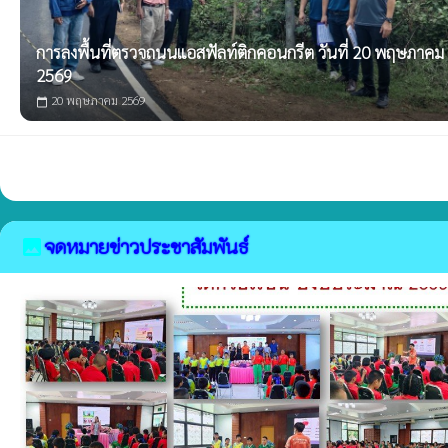
การลงพื้นที่ตรวจถนนแอสฟัลท์ติกคอนกรีต วันที่ 20 พฤษภาคม
2569
20 พฤษภาคม 2569
calendar_today
จดหมายข่าวประชาสัมพันธ์
image