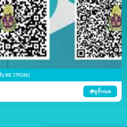
ชัน WE STRONG
ดูทั้งหมด
photo_library