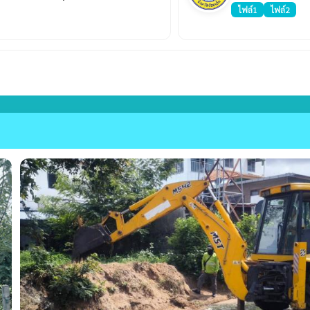
ไฟล์1
ไฟล์2