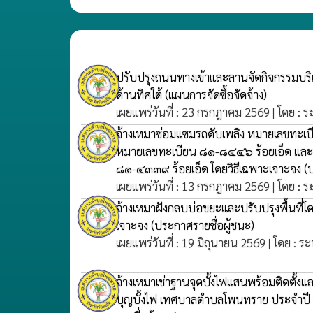
ปรับปรุงถนนทางเข้าและลานจัดกิจกรรมบ
ด้านทิศใต้
(แผนการจัดซื้อจัดจ้าง)
เผยแพร่วันที่ : 23 กรกฎาคม 2569 | โดย : 
จ้างเหมาซ่อมแซมรถดับเพลิง หมายเลขทะเบ
หมายเลขทะเบียน ๘๑-๘๔๔๖ ร้อยเอ็ด และ
๘๑-๔๓๓๙ ร้อยเอ็ด โดยวิธีเฉพาะเจาะจง
(
เผยแพร่วันที่ : 13 กรกฎาคม 2569 | โดย : 
จ้างเหมาฝังกลบบ่อขยะและปรับปรุงพื้นที่โด
เจาะจง
(ประกาศรายชื่อผู้ชนะ)
เผยแพร่วันที่ : 19 มิถุนายน 2569 | โดย : ร
จ้างเหมาเช่าฐานจุดบั้งไฟแสนพร้อมติดตั้
บุญบั้งไฟ เทศบาลตำบลโพนทราย ประจำปี