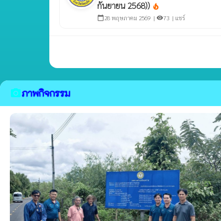
กันยายน 2568))
local_fire_department
28 พฤษภาคม 2569 |
73 |
แชร์
calendar_today
visibility
ภาพกิจกรรม
camera_alt