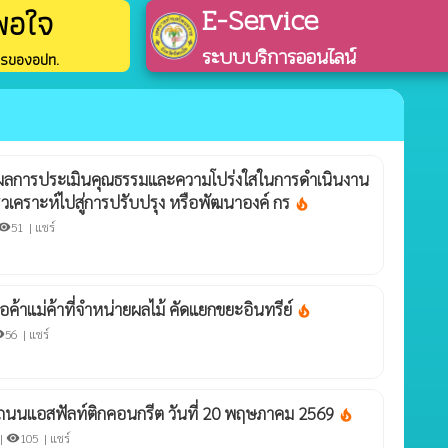
พอใจ
E-Service
ระบบบริการออนไลน์
การของอปท.
์ผลการประเมินคุณธรรมและความโปร่งใสในการดำเนินงาน
คราะห์ไปสู่การปรับปรุง หรือพัฒนาองค์ กร
local_fire_department
51 |
แชร์
sibility
ค้าแม่ค้าที่จำหน่ายผลไม้ คัดแยกขยะอินทรีย์
local_fire_department
56 |
แชร์
lity
จถนนแอสฟัลท์ติกคอนกรีต วันที่ 20 พฤษภาคม 2569
local_fire_department
|
105 |
แชร์
visibility