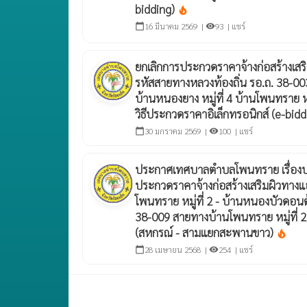
bidding)
local_fire_department
16 มีนาคม 2569 |
93 |
แชร์
calendar_today
visibility
ยกเลิกการประกวดราคาจ้างก่อสร้างเส
รหัสสายทางหลวงท้องถิ่น รอ.ถ. 38-
บ้านหนองยาง หมู่ที่ 4 บ้านโพนทราย หมู
วิธีประกวดราคาอิเล็กทรอนิกส์ (e-bid
30 มกราคม 2569 |
100 |
แชร์
calendar_today
visibility
ประกาศเทศบาลตำบลโพนทราย เรื่อง
ประกวดราคาจ้างก่อสร้างเสริมผิวทาง
โพนทราย หมู่ที่ 2 - บ้านหนองบัวดอนต้
38-009 สายทางบ้านโพนทราย หมู่ที่ 2 
(สหกรณ์ - สามแยกสะพานขาว)
local_fire_department
28 เมษายน 2568 |
254 |
แชร์
calendar_today
visibility