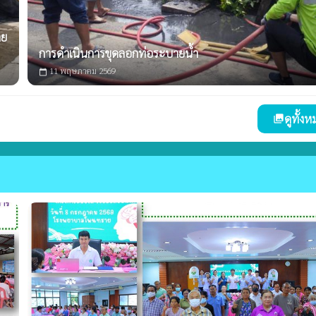
าย
การดำเนินการขุดลอกท่อระบายน้ำ
11 พฤษภาคม 2569
calendar_today
ดูทั้ง
photo_library