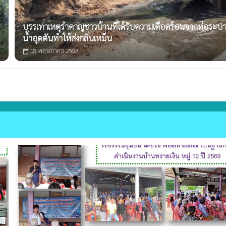
บรรเทาเหตุรำคาญชาวบ้านที่ได้รับความเดือดร้อนจากท่อระบ
น้ำอุดตันทำให้ส่งกลิ่นเหม็น
18 พฤษภาคม 2569
calendar_today