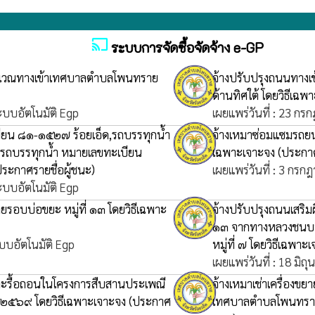
cast
ระบบการจัดซื้อจัดจ้าง e-GP
ริเวณทางเข้าเทศบาลตำบลโพนทราย
จ้างปรับปรุงถนนทาง
ด้านทิศใต้ โดยวิธีเฉ
ระบบอัตโนมัติ Egp
เผยแพร่วันที่ : 23 กร
ียน ๘๑-๑๕๒๗ ร้อยเอ็ด,รถบรรทุกน้ำ
จ้างเหมาซ่อมแซมรถยน
รถบรรทุกน้ำ หมายเลขทะเบียน
เฉพาะเจาะจง
(ประกาศ
ประกาศรายชื่อผู้ชนะ)
เผยแพร่วันที่ : 3 กรก
ระบบอัตโนมัติ Egp
ยรอบบ่อขยะ หมู่ที่ ๑๓ โดยวิธีเฉพาะ
จ้างปรับปรุงถนนเสริ
๑๓ จากทางหลวงชนบท
ะบบอัตโนมัติ Egp
หมู่ที่ ๗ โดยวิธีเฉพา
เผยแพร่วันที่ : 18 มิ
งและรื้อถอนในโครงการสืบสานประเพณี
จ้างเหมาเช่าเครื่องข
 ๒๕๖๙ โดยวิธีเฉพาะเจาะจง
(ประกาศ
เทศบาลตำบลโพนทราย