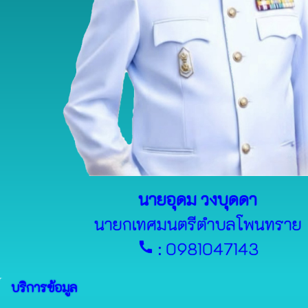
นายอุดม วงบุดดา
นายกเทศมนตรีตำบลโพนทราย
: 0981047143
call
บริการข้อมูล