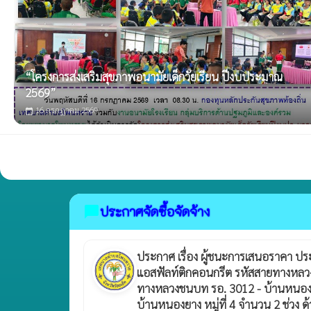
“โครงการส่งเสริมสุขภาพอนามัยเด็กวัยเรียน ปีงบประมาณ
2569”
16 กรกฎาคม 2569
calendar_today
ประกาศจัดซื้อจัดจ้าง
chat_bubble
ประกาศ เรื่อง ผู้ชนะการเสนอราคา ปร
แอสฟัลท์ติกคอนกรีต รหัสสายทางหลวงท
ทางหลวงชนบท รอ. 3012 - บ้านหนองยาง 
บ้านหนองยาง หมู่ที่ 4 จำนวน 2 ช่วง ด