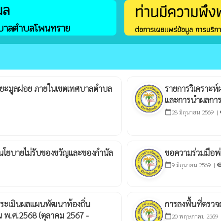
มล
ท่านมีความพึง
บาลตำบลโพนทราย
ต่อการเผยแพร่ข้อมูล การบริ
น ขยะมูลฝอย ภายในเขตเทศบาลตำบล
รายการวิเคราะห
และการนำผลการวเ
28 มิถุนายน 2569 |
calendar_today
vi
นโยบายไม่รับของขวัญและของกำนัล
ขอความร่วมมือพ่อ
9 มิถุนายน 2569 |
calendar_today
visibi
ะเมินผลแผนพัฒนาท้องถิ่น
การลงพื้นที่ตรว
พ.ศ.2568 (ตุลาคม 2567 -
20 พฤษภาคม 2569 
calendar_today