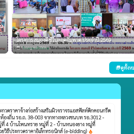
ัน
on
โครงการ สมองดี ชีวีปลอดอัมพาต ประจำปี 2569
8 กรกฎาคม 2569
calendar_today
ดูทั้ง
photo_library
ระกวดราคาจ้างก่อสร้างเสริมผิวจราจรแอสฟัลท์ติกคอนกรีต
ท้องถิ่น รอ.ถ. 38-003 จากทางหลวงชนบท รอ.3012 -
ี่ 4 บ้านโพนทราย หมู่ที่ 2 - บ้านหนองยาง หมู่ที่
วยวิธีประกวดราคาอิเล็กทรอนิกส์ (e-bidding)
local_fire_department