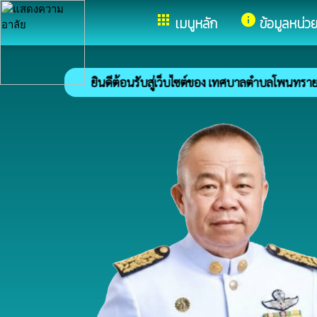
อำเภอโพนทราย จังหวัดร้อยเอ็ด
apps
info
เมนูหลัก
ข้อมูลหน่ว
ยินดีต้อนรับสู่เว็บไซต์ของ เทศบาลตำบลโพนทราย