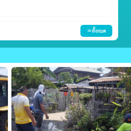
ทั้งหมด
list