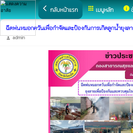
arrow_back_ios
apps
info
กลับหน้าแรก
เมนูหลัก
ฉีดพ่นหมอกควันเพื่อกำจัดและป้องกันการเกิดลูกน้ำยุงล
admin
person