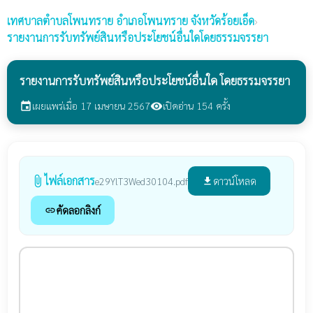
เทศบาลตำบลโพนทราย
อำเภอโพนทราย จังหวัดร้อยเอ็ด
›
รายงานการรับทรัพย์สินหรือประโยชน์อื่นใดโดยธรรมจรรยา
รายงานการรับทรัพย์สินหรือประโยชน์อื่นใด โดยธรรมจรรยา
เผยแพร่เมื่อ 17 เมษายน 2567
เปิดอ่าน 154 ครั้ง
event
visibility
ไฟล์เอกสาร
attach_file
ดาวน์โหลด
e29YlT3Wed30104.pdf
file_download
คัดลอกลิงก์
link