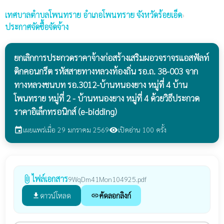
เทศบาลตำบลโพนทราย
อำเภอโพนทราย จังหวัดร้อยเอ็ด
›
ประกาศจัดซื้อจัดจ้าง
ยกเลิกการประกวดราคาจ้างก่อสร้างเสริมผอวจราจรแอสฟัลท์
ติกคอนกรีต รหัสสายทางหลวงท้องถิ่น รอ.ถ. 38-003 จาก
ทางหลวงชนบท รอ.3012-บ้านหนองยาง หมู่ที่ 4 บ้าน
โพนทราย หมู่ที่ 2 - บ้านหนองยาง หมู่ที่ 4 ด้วยวิธีประกวด
ราคาอิเล็กทรอนิกส์ (e-bidding)
เผยแพร่เมื่อ 29 มกราคม 2569
เปิดอ่าน 100 ครั้ง
event
visibility
ไฟล์เอกสาร
attach_file
9WqDm41Mon104925.pdf
ดาวน์โหลด
คัดลอกลิงก์
file_download
link