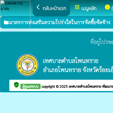
arrow_back_ios
apps
info
กลับหน้าแรก
เมนูหลัก
มาตรการส่งเสริมความโปร่งใสในการจัดซื้อจัดจ้าง
folder
ที่อยู่ไปร
เทศบาลตำบลโพนทราย
อำเภอโพนทราย จังหวัดร้อยเอ
verified_user
ผู้ดูแลระบบ
copyright © 2025
เทศบาลตำบลโพนทราย
พัฒนาร