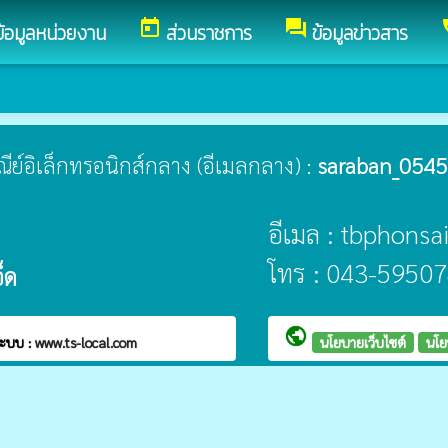
today
forum
c
ข้อมูลหน่วยงาน
ส่วนราชการ
ข้อมูลข่าวสาร
ษณีย์อิเล็กทรอนิกส์กลาง (อีเมลกลาง) :
saraban_0545
อีเมล : tbphons
โทร : 043-59507
็ด
public
ะบบ :
www.ts-local.com
นโยบายเว็บไซต์
นโย