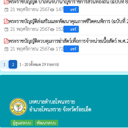
พระราชบัญญัติ บำเหน็จบำนาญข้าราชการส่วนท้องถิ่น (ฉบับที่ 
21 พฤศจิกายน 2567
147
แชร์
event
visibility
พระราชบัญญัติส่งเสริมและพัฒนาคุณภาพชีวิตคนพิการ (ฉบับที่
21 พฤศจิกายน 2567
152
แชร์
event
visibility
พระราชบัญญัติควบคุมการฆ่าสัตว์เพื่อการจำหน่ายเนื้อสัตว์ พ.ศ
21 พฤศจิกายน 2567
172
แชร์
event
visibility
1
2
1 - 20 (ทั้งหมด 29 รายการ)
เทศบาลตำบลโพนทราย
อำเภอโพนทราย จังหวัดร้อยเอ็ด
ผู้ดูแลระบบ
พัฒนาระบบ